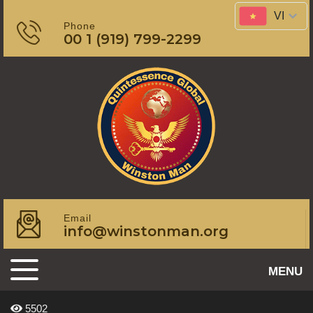
Skip
VI
to
Phone
00 1 (919) 799-2299
content
Email
info@winstonman.org
MENU
toggle
5502