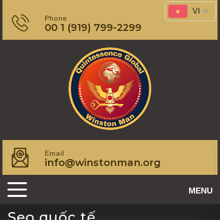
Skip
VI
to
Phone
00 1 (919) 799-2299
content
Email
info@winstonman.org
MENU
toggle
Seo quốc tế